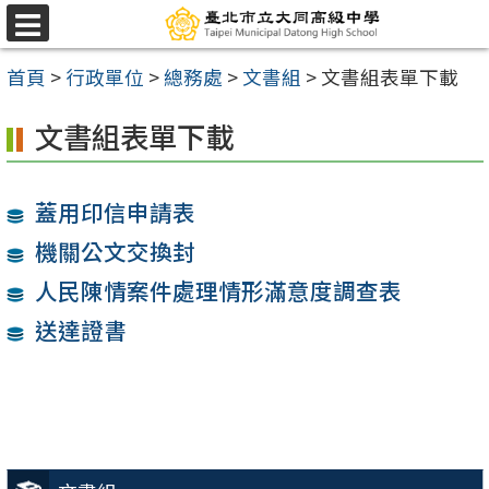
跳
選
至
單
首頁
>
行政單位
>
總務處
>
文書組
>
文書組表單下載
主
要
文書組表單下載
內
容
蓋用印信申請表
區
機關公文交換封
人民陳情案件處理情形滿意度調查表
送達證書