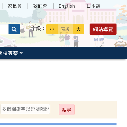
家長會
教師會
English
日本語
字級：
送出
網站導覽
小
預設
大
搜
尋：
學校專案
送
出