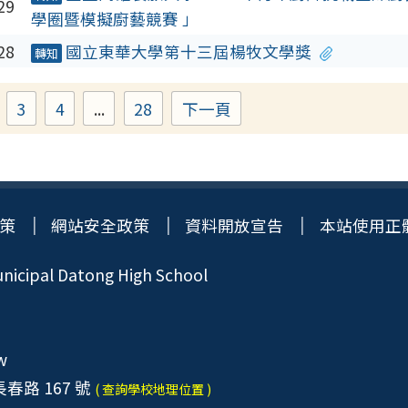
29
學圈暨模擬廚藝競賽 」
28
國立東華大學第十三屆楊牧文學獎
轉知
3
4
...
28
下一頁
age
Page
Page
Page
策
網站安全政策
資料開放宣告
本站使用正
icipal Datong High School
w
春路 167 號
( 查詢學校地理位置 )