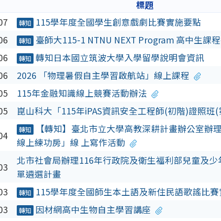
標題
07
115學年度全國學生創意戲劇比賽實施要點
轉知
06
臺師大115-1 NTNU NEXT Program 高中生
轉知
06
轉知日本國立筑波大學入學留學說明會資訊
轉知
06
2026 「物理暑假自主學習啟航站」線上課程
05
115年金融知識線上競賽活動辦法
05
崑山科大「115年iPAS資訊安全工程師(初階)證照班(第
【轉知】臺北市立大學高教深耕計畫辦公室辦
轉知
04
線上練功房」線 上寫作活動
北市社會局辦理116年行政院及衛生福利部兒童及少
03
單遴選計畫
03
115學年度全國師生本土語及新住民語歌謠比
轉知
03
因材網高中生物自主學習講座
轉知