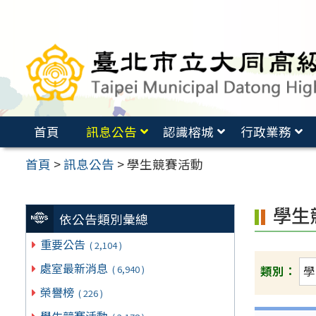
跳
至
主
要
內
容
首頁
訊息公告
認識榕城
行政業務
區
首頁
>
訊息公告
>
學生競賽活動
學生
依公告類別彙總
重要公告
( 2,104 )
處室最新消息
( 6,940 )
類別：
榮譽榜
( 226 )
學生競賽活動