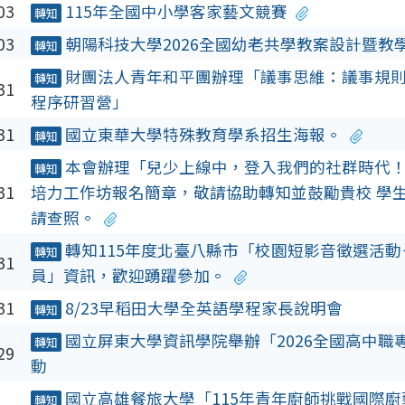
03
115年全國中小學客家藝文競賽
轉知
03
朝陽科技大學2026全國幼老共學教案設計暨教
轉知
財團法人青年和平團辦理「議事思維：議事規
轉知
31
程序研習營」
31
國立東華大學特殊教育學系招生海報。
轉知
本會辦理「兒少上線中，登入我們的社群時代！」
轉知
31
培力工作坊報名簡章，敬請協助轉知並鼓勵貴校 學
請查照。
轉知115年度北臺八縣市「校園短影音徵選活
轉知
31
員」資訊，歡迎踴躍參加。
31
8/23早稻田大學全英語學程家長說明會
轉知
國立屏東大學資訊學院舉辦「2026全國高中職
轉知
29
動
國立高雄餐旅大學「115年青年廚師挑戰國際
轉知