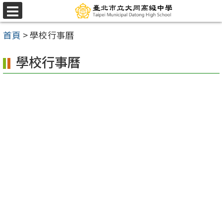
跳
選
至
單
首頁
>
學校行事曆
主
要
學校行事曆
內
容
區