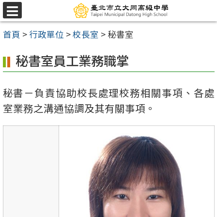
跳
選
至
單
首頁
>
行政單位
>
校長室
>
秘書室
主
要
秘書室員工業務職掌
內
容
秘書－負責協助校長處理校務相關事項、各處
區
室業務之溝通協調及其有關事項。