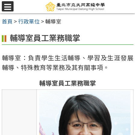
跳
選
至
單
首頁
>
行政單位
>
輔導室
主
要
輔導室員工業務職掌
內
容
輔導室：負責學生生活輔導、學習及生涯發展
區
輔導、特殊教育等業務及其有關事項。
輔導室員工業務職掌