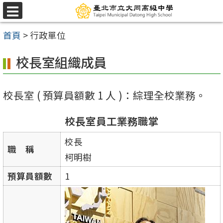
跳
選
至
單
首頁
>
行政單位
主
要
校長室組織成員
內
容
校長室 ( 預算員額數 1 人 )：綜理全校業務。
區
校長室員工業務職掌
校長
職 稱
柯明樹
預算員額數
1