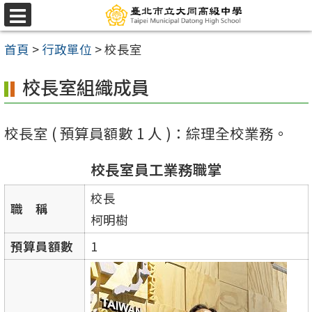
跳
選
至
單
首頁
>
行政單位
>
校長室
主
要
校長室組織成員
內
容
校長室 ( 預算員額數 1 人 )：綜理全校業務。
區
校長室員工業務職掌
校長
職 稱
柯明樹
預算員額數
1