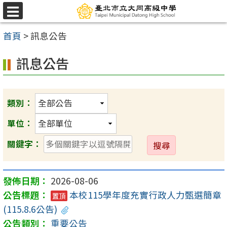
跳
選
至
單
首頁
>
訊息公告
主
要
訊息公告
內
容
區
類別：
單位：
送
關鍵字：
出
2026-08-06
本校115學年度充實行政人力甄選簡章
置頂
(115.8.6公告)
重要公告