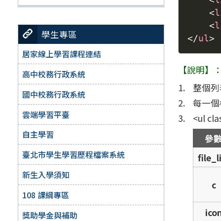
<
l
<
l
學生專區
</
ul
>
居家線上學習課程連結
【說明】
高中校務行政系統
整個列表
國中校務行政系統
每一個檔
雲端學習平臺
<ul 
自主學習
參
臺北市學生學習歷程檔案系統
file_l
新生入學須知
c
108 課綱專區
ico
獎助學金與補助