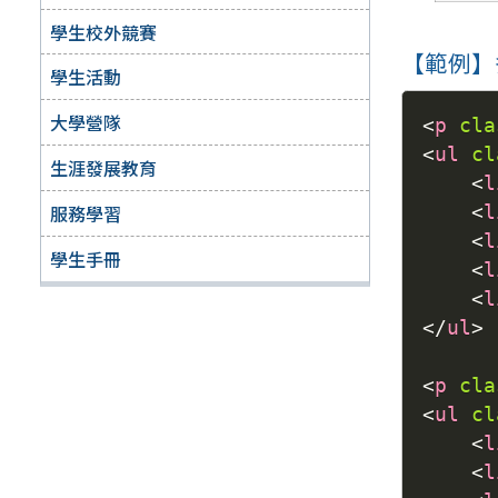
學生校外競賽
【範例】
學生活動
大學營隊
<
p
cla
<
ul
cl
生涯發展教育
<
l
服務學習
<
l
<
l
學生手冊
<
l
<
l
</
ul
>
<
p
cla
<
ul
cl
<
l
<
l