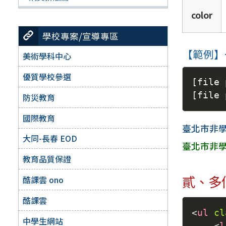
color
學校專案/宣導專區
【範例】
美術學科中心
優質學校參選
[
file 
[
file 
防災教育
國際教育
臺北市非
大同-長春 EOD
臺北市非
教育品質保證
貳、多
酷課雲 ono
酷課雲
<
ul
cl
中學生網站
<
l