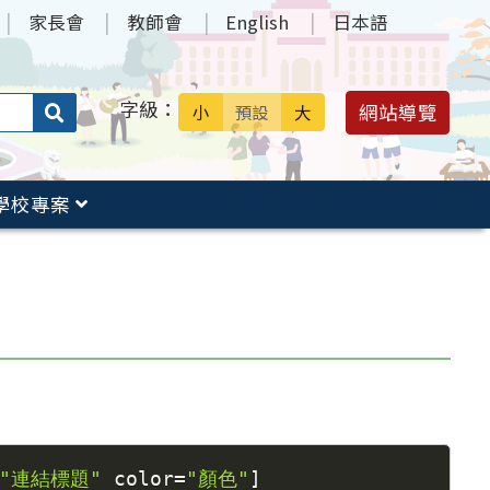
家長會
教師會
English
日本語
字級：
送出
網站導覽
小
預設
大
搜
尋：
學校專案
"連結標題"
 color
=
"顏色"
]