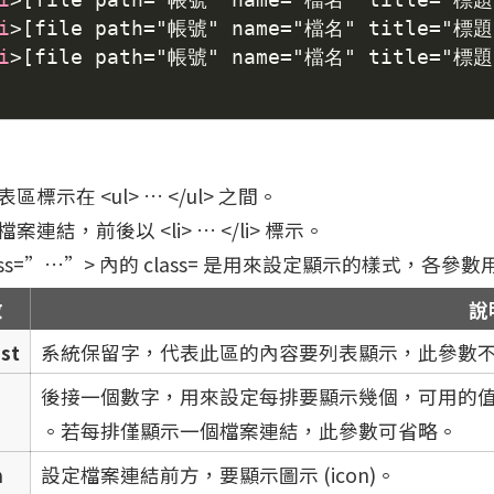
i
>
[file path="帳號" name="檔名" title="標題
i
>
[file path="帳號" name="檔名" title="標題
：
區標示在 <ul> … </ul> 之間。
案連結，前後以 <li> … </li> 標示。
class=”…”> 內的 class= 是用來設定顯示的樣式，各
數
說
ist
系統保留字，代表此區的內容要列表顯示，此參數
後接一個數字，用來設定每排要顯示幾個，可用的值為 c2 (每
。若每排僅顯示一個檔案連結，此參數可省略。
n
設定檔案連結前方，要顯示圖示 (icon)。