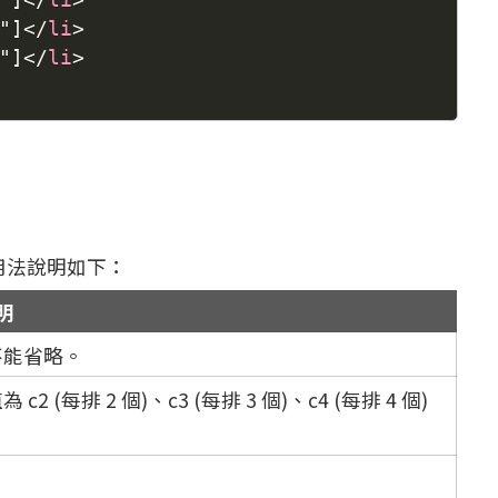
"]
</
li
>
"]
</
li
>
參數用法說明如下：
明
不能省略。
排 2 個)、c3 (每排 3 個)、c4 (每排 4 個)