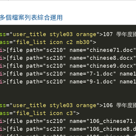
多個檔案列表綜合運用
ss
=
"
user_title style03 orange
"
>
107 學年
ass
=
"
file_list icon c2 mb30
"
>
i
>
[file path="sc210" name="chinese71.do
i
>
[file path="sc210" name="chinese8.doc
i
>
[file path="sc210" name="chinese9.doc
i
>
[file path="sc210" name="7-1.doc" na
i
>
[file path="sc210" name="9-1.doc" n
ss
=
"
user_title style03 orange
"
>
106 學年
ass
=
"
file_list icon c3
"
>
i
>
[file path="sc210" name="106_chinese7
i
>
[file path="sc210" name="106_chinese8