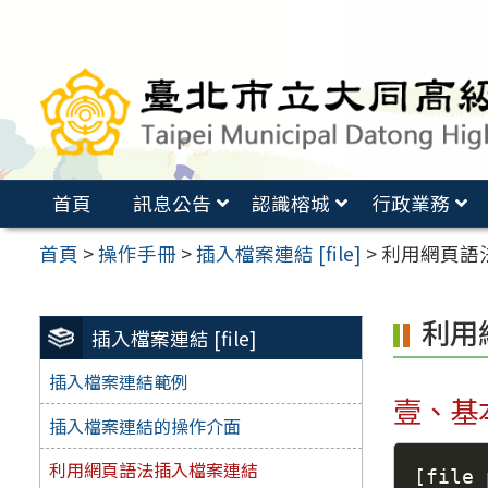
跳
至
主
要
內
容
首頁
訊息公告
認識榕城
行政業務
區
首頁
>
操作手冊
>
插入檔案連結 [file]
>
利用網頁語
利用
插入檔案連結 [file]
插入檔案連結範例
壹、基
插入檔案連結的操作介面
利用網頁語法插入檔案連結
[
file 