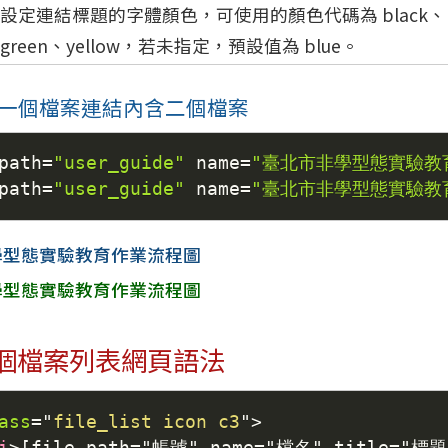
設定連結標題的字體顏色，可使用的顏色代碼為 black、bl
green、yellow，若未指定，預設值為 blue。
一個檔案連結內含二個檔案
path
=
"user_guide"
 name
=
"臺北市非學型態實驗教育
path
=
"user_guide"
 name
=
"臺北市非學型態實驗教育
學型態實驗教育作業流程圖
學型態實驗教育作業流程圖
個檔案列表網頁語法
ass
=
"
file_list icon c3
"
>
i
>
[file path="帳號" name="檔名" title="標題