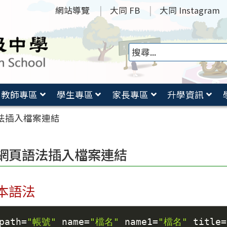
網站導覽
大同 FB
大同 Instagram
教師專區
學生專區
家長專區
升學資訊
法插入檔案連結
網頁語法插入檔案連結
本語法
path
=
"帳號"
 name
=
"檔名"
 name1
=
"檔名"
 title
=