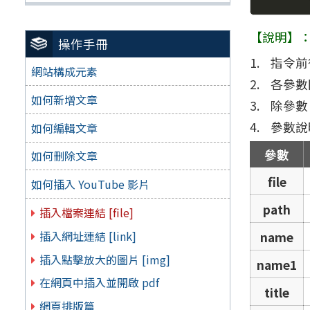
【說明】
操作手冊
指令前
網站構成元素
各參數間
如何新增文章
除參數
參數說
如何編輯文章
參數
如何刪除文章
file
如何插入 YouTube 影片
path
插入檔案連結 [file]
插入網址連結 [link]
name
插入點擊放大的圖片 [img]
name1
在網頁中插入並開啟 pdf
title
網頁排版篇