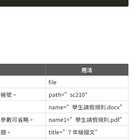
用法
file
者帳號。
path=”sc210″
name=”學生請假規則.docx”
此參數可省略。
name1=”學生請假規則.pdf”
標題。
title=”7 年級國文”