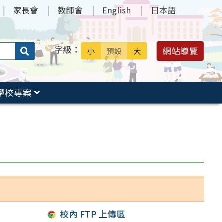
家長會
教師會
English
日本語
字級：
送出
網站導覽
小
預設
大
搜
尋：
學校專案
校內 FTP 上傳區