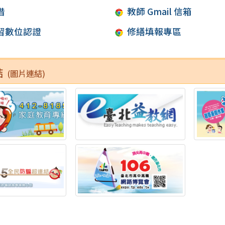
借
教師 Gmail 信箱
習數位認證
修繕填報專區
結
(圖片連結)