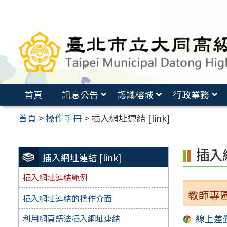
跳
至
主
要
內
容
首頁
訊息公告
認識榕城
行政業務
區
首頁
>
操作手冊
>
插入網址連結 [link]
插入
插入網址連結 [link]
插入網址連結範例
教師專
插入網址連結的操作介面
線上差
利用網頁語法插入網址連結