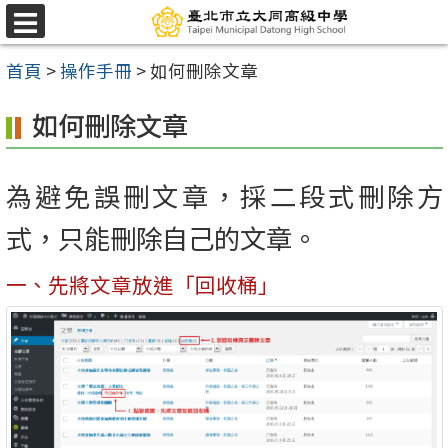
跳
選
至
單
首頁
>
操作手冊
>
如何刪除文章
主
要
如何刪除文章
內
容
為避免誤刪文章，採二段式刪除方
區
式，只能刪除自己的文章。
一、先將文章放進「回收桶」