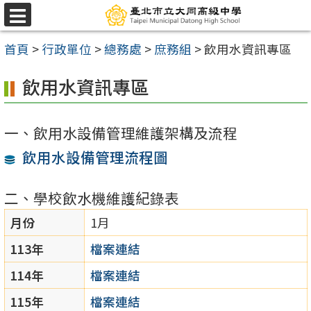
跳
選
至
單
首頁
>
行政單位
>
總務處
>
庶務組
>
飲用水資訊專區
主
要
飲用水資訊專區
內
容
一、飲用水設備管理維護架構及流程
區
飲用水設備管理流程圖
二、學校飲水機維護紀錄表
月份
1月
113年
檔案連結
114年
檔案連結
115年
檔案連結