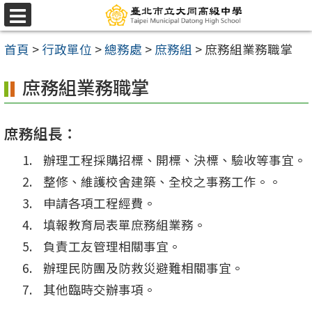
跳
選
至
單
首頁
>
行政單位
>
總務處
>
庶務組
>
庶務組業務職掌
主
要
庶務組業務職掌
內
容
庶務組長：
區
辦理工程採購招標、開標、決標、驗收等事宜。
整修、維護校舍建築、全校之事務工作。。
申請各項工程經費。
填報教育局表單庶務組業務。
負責工友管理相關事宜。
辦理民防團及防救災避難相關事宜。
其他臨時交辦事項。