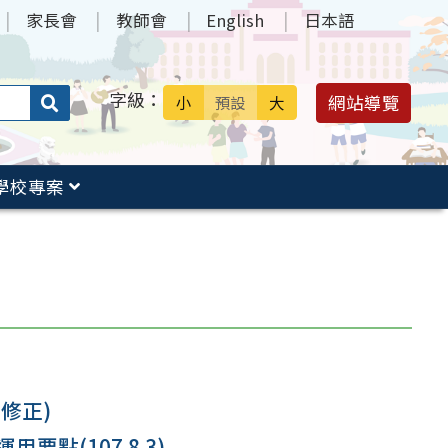
家長會
教師會
English
日本語
字級：
送出
網站導覽
小
預設
大
搜
尋：
學校專案
修正)
點(107.8.3)