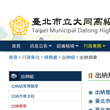
跳
至
主
要
內
容
首頁
訊息公告
認識榕城
行政業務
區
首頁
>
行政單位
>
總務處
>
出納組
>
出納規章
出納
出納組
出納組業務職掌
出納
出納作業流程
臺北市
出納規章
臺北市