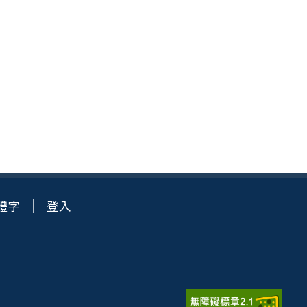
體字
登入