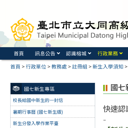
跳
至
主
要
內
容
首頁
訊息公告
認識榕城
行政業務
區
首頁
>
行政單位
>
教務處
>
註冊組
>
新生入學須知
國七
國七新生專區
校長給國中新生的一封信
快速認
暑期行事曆 (國七新生版)
–
新生分發入學作業平臺