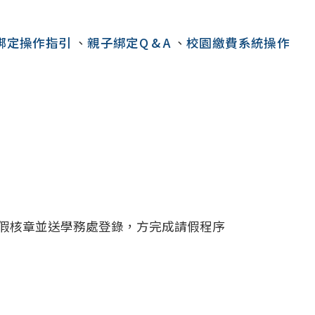
綁定操作指引
、
親子綁定Q & A
、
校園繳費系統操作
假核章並送學務處登錄，方完成請假程序