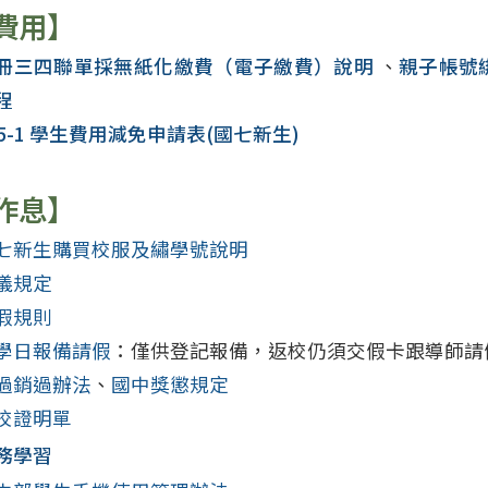
費用】
冊三四聯單採無紙化繳費（電子繳費）說明
、
親子帳號
程
15-1 學生費用減免申請表(國七新生)
作息】
七新生購買校服及繡學號說明
儀規定
假規則
學日報備請假
：僅供登記報備，返校仍須交假卡跟導師請
過銷過辦法
、
國中獎懲規定
校證明單
務學習