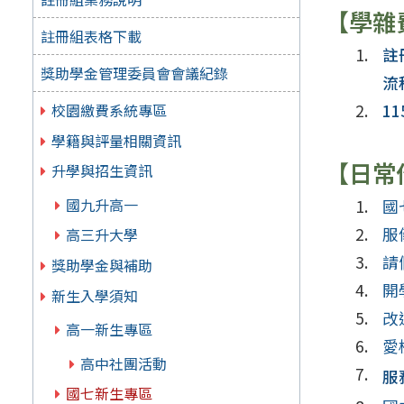
【學雜
註冊組表格下載
註
獎助學金管理委員會會議紀錄
流
校園繳費系統專區
1
學籍與評量相關資訊
【日常
升學與招生資訊
國九升高一
國
服
高三升大學
請
獎助學金與補助
開
新生入學須知
改
高一新生專區
愛
高中社團活動
服
國七新生專區