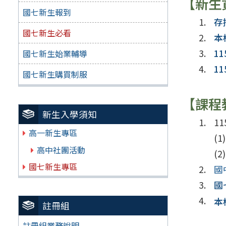
【新生
國七新生報到
存
國七新生必看
本
1
國七新生始業輔導
1
國七新生購買制服
【課程
新生入學須知
1
高一新生專區
高中社團活動
國七新生專區
國
國
本
註冊組
註冊組業務說明