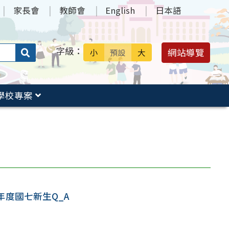
家長會
教師會
English
日本語
字級：
送出
網站導覽
小
預設
大
搜
尋：
學校專案
學年度國七新生Q_A