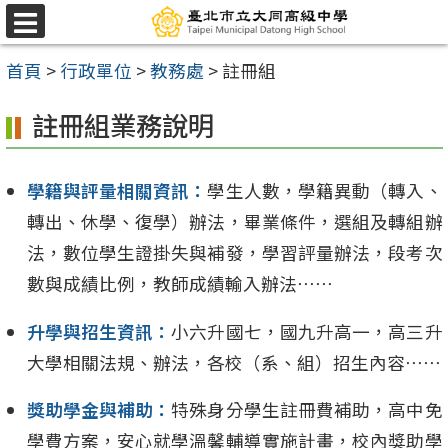
跳
選
至
單
首頁
>
行政單位
>
教務處
>
註冊組
主
要
註冊組業務說明
內
容
學籍與評量相關資訊：
學生人數，學籍異動（轉入、
區
轉出、休學、復學）辦法，畢業條件，選組及轉組辦
法，數位學生證掛失與補發，學習評量辦法，段考次
數與成績比例，教師成績輸入辦法⋯⋯
升學與招生資訊：
小六升國七，國九升高一，高三升
大學相關法規、辦法，各校（系、組）招生內容⋯⋯
獎助學金與補助：
特殊身分學生註冊費補助，高中免
學費方案，安心就學溫馨輔導實施計畫，校內獎助學