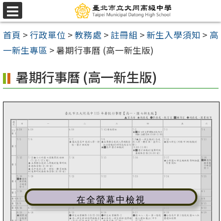
跳
選
至
單
首頁
>
行政單位
>
教務處
>
註冊組
>
新生入學須知
>
高
主
一新生專區
>
暑期行事曆 (高一新生版)
要
內
暑期行事曆 (高一新生版)
容
區
在全螢幕中檢視