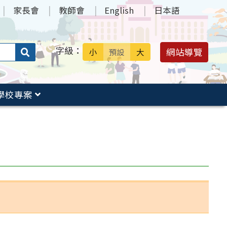
家長會
教師會
English
日本語
字級：
送出
網站導覽
小
預設
大
搜
尋：
學校專案