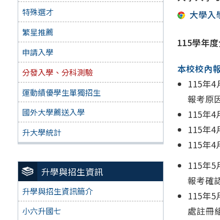
特殊選才
大學入
繁星推薦
115學年
申請入學
本校校內報名系
分發入學、分科測驗
115年
運動績優學生單獨招生
報考原
國外大學薦送入學
115年
115年
升大學統計
115年
115
升學與招生資訊
報考確
升學與招生資訊簡介
115年
處註冊
小六升國七