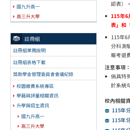
認表）
國九升高一
115
高三升大學
表」和
115年
註冊組
分科測
註冊組業務說明
報考退
註冊組表格下載
注意事項
獎助學金管理委員會會議紀錄
倘具特
於系統
校園繳費系統專區
學籍與評量相關資訊
校內相關
升學與招生資訊
115年
國九升高一
115年
高三升大學