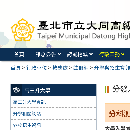
跳
至
主
要
內
容
首頁
訊息公告
認識榕城
行政業務
區
首頁
>
行政單位
>
教務處
>
註冊組
>
升學與招生資
分發
高三升大學
高三升大學資訊
分科
升學相關網站
各校招生資訊
大學入學