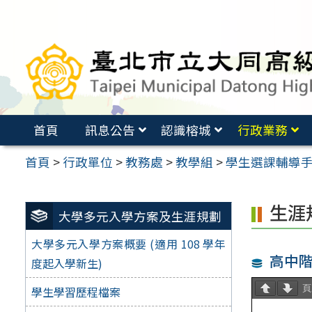
跳
至
主
要
內
容
首頁
訊息公告
認識榕城
行政業務
區
首頁
>
行政單位
>
教務處
>
教學組
>
學生選課輔導
生涯
大學多元入學方案及生涯規劃
大學多元入學方案概要 (適用 108 學年
高中
度起入學新生)
學生學習歷程檔案