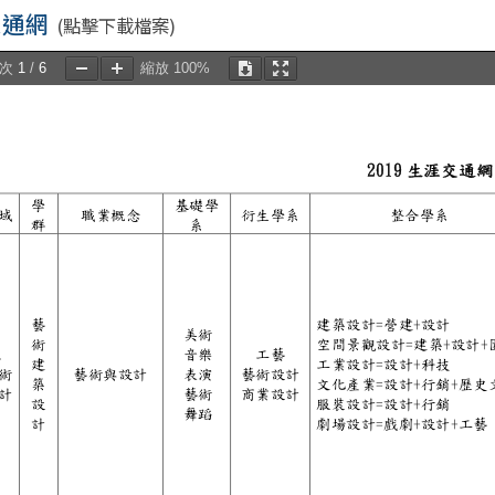
交通網
(點擊下載檔案)
頁次
1
/
6
縮放
100%