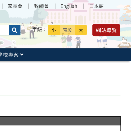
家長會
教師會
English
日本語
字級：
送出
網站導覽
小
預設
大
搜
尋：
學校專案