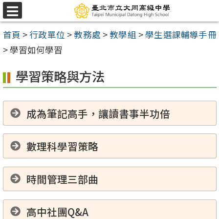
跳
選
至
單
首頁
>
行政單位
>
教務處
>
教學組
>
學生選課輔導手冊
主
>
學習如何學習
要
內
學習策略與方法
容
區
成為筆記高手，讓讀書事半功倍
數理科學習策略
時間管理三部曲
高中社團Q&A