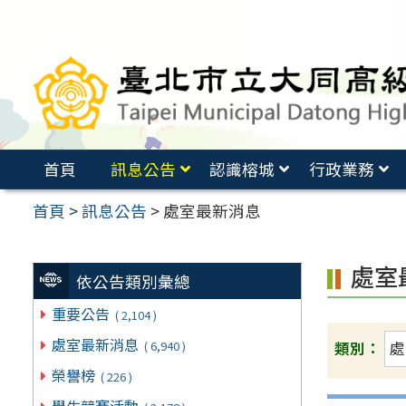
跳
至
主
要
內
容
首頁
訊息公告
認識榕城
行政業務
區
首頁
>
訊息公告
>
處室最新消息
處室
依公告類別彙總
重要公告
( 2,104 )
處室最新消息
( 6,940 )
類別：
榮譽榜
( 226 )
學生競賽活動