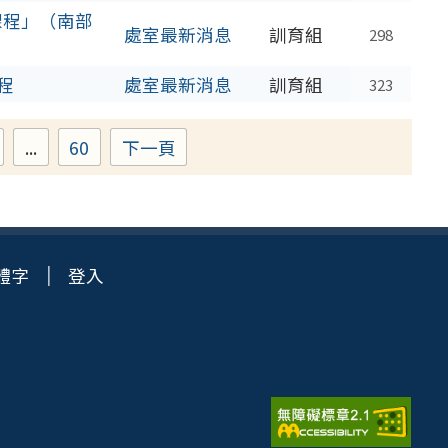
課程」（南部
處室最新消息
訓育組
298
程
處室最新消息
訓育組
323
...
60
下一頁
age
Page
體字
登入