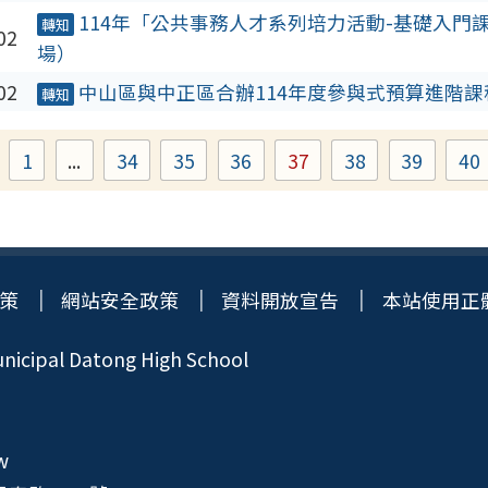
114年「公共事務人才系列培力活動-基礎入門
轉知
02
場）
02
中山區與中正區合辦114年度參與式預算進階課
轉知
1
...
34
35
36
37
38
39
40
Page
Page
Page
Page
Page
Page
Page
P
策
網站安全政策
資料開放宣告
本站使用正
icipal Datong High School
w