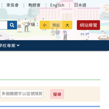
家長會
教師會
English
日本語
字級：
送出
網站導覽
小
預設
大
搜
尋：
學校專案
送
出