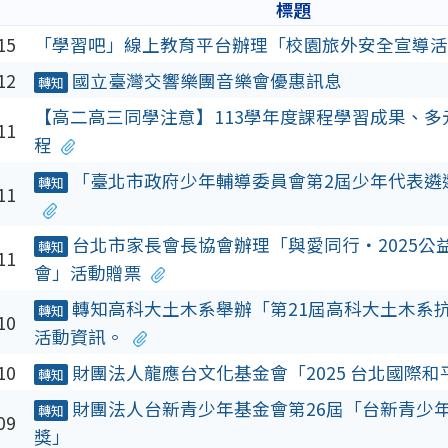
標題
15
「學習吧」線上教育平台辦理「校園旅外安全宣導活
12
國立臺灣交響樂團音樂會優惠訊息
轉知
【高二高三同學注意】113學年度課程學習成果、多
11
程
「臺北市政府少年輔導委員會第2屆少年代表遴
轉知
11
台北市家長會長協會辦理「與愛同行・2025公益
轉知
11
會」活動贈票
轉知高科大土木系舉辦「第21屆高科大土木系
轉知
10
活動資訊。
10
財團法人龍應台文化基金會「2025 台北國際和
轉知
財團法人台新青少年基金會第26屆「台新青少年
轉知
09
獎」