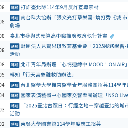
08
打詐臺北隊114年9月反詐宣導素材
轉知
南台科大協辦「張文光打擊樂團–燒打秀《城 
轉知
08
劇場
08
臺北市參與式預算高中職推廣教育執行計畫
財團法人見賢思琪教育基金會「2025服務學習
轉知
08
活動
08
北市青年局辦理「心情連線中 MOOD！ON AIR
轉知
05
轉知「行天宮急難救助辦法」
04
台北醫學大學楓杏醫學青年服務團招募114學
轉知
04
國家表演藝術中心國家交響樂團辦理「NSO Liv
轉知
「2025臺北古蹟日：行經之地—穿越臺北的城
轉知
03
活動
02
東吳大學圖書館114學年度志工招募
轉知