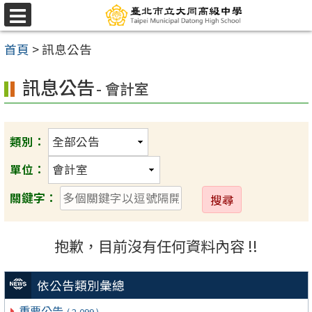
跳
選
至
單
首頁
>
訊息公告
主
要
訊息公告
- 會計室
內
容
區
類別：
單位：
送
關鍵字：
出
抱歉，目前沒有任何資料內容 !!
依公告類別彙總
重要公告
( 2,099 )