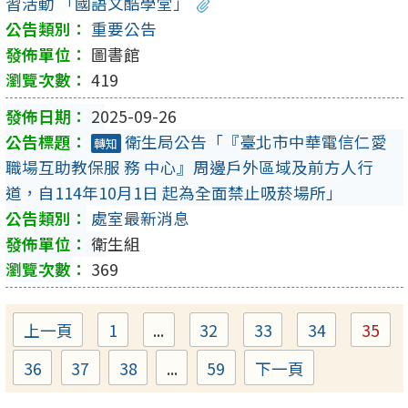
習活動 「國語文酷學堂」
重要公告
圖書館
419
2025-09-26
衛生局公告「『臺北市中華電信仁愛
轉知
職場互助教保服 務 中心』周邊戶外區域及前方人行
道，自114年10月1日 起為全面禁止吸菸場所」
處室最新消息
衛生組
369
上一頁
1
...
32
33
34
35
Page
Page
Page
Page
Pag
36
37
38
...
59
下一頁
Page
Page
Page
Page