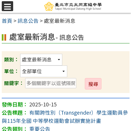
跳
選
至
單
首頁
>
訊息公告
>
處室最新消息
主
要
處室最新消息
- 訊息公告
內
容
區
類別：
單位：
送
關鍵字：
出
2025-10-15
有關跨性別（Transgender）學生運動員參
與115年全國 中等學校運動會試辦實施計畫
重要公告