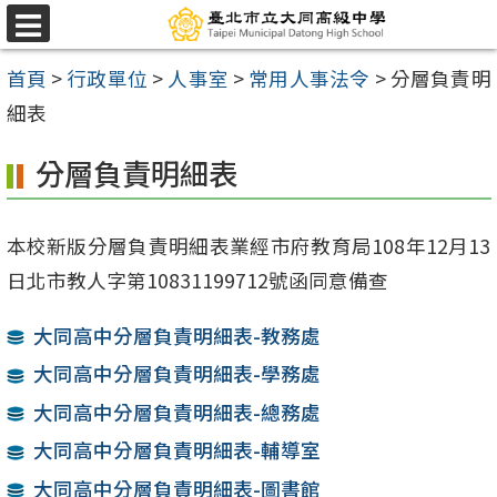
跳
選
至
單
首頁
>
行政單位
>
人事室
>
常用人事法令
>
分層負責明
主
細表
要
內
分層負責明細表
容
區
本校新版分層負責明細表業經市府教育局108年12月13
日北市教人字第10831199712號函同意備查
大同高中分層負責明細表-教務處
大同高中分層負責明細表-學務處
大同高中分層負責明細表-總務處
大同高中分層負責明細表-輔導室
大同高中分層負責明細表-圖書館