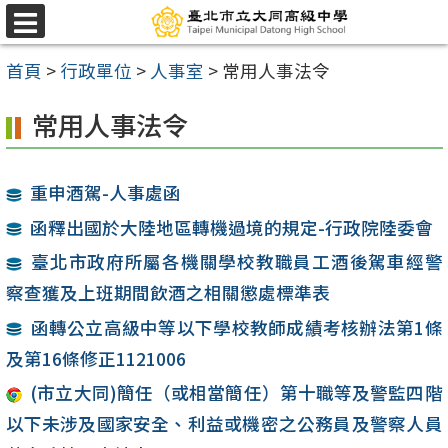
跳
選
至
單
首頁
>
行政單位
>
人事室
>
常用人事法令
主
要
常用人事法令
內
容
重申酒駕-人事處函
區
函釋出國於大陸地區轉機過境的規定-行政院陸委會
臺北市政府所屬各機關學校教職員工酒後駕車經警
察查獲及上班期間飲酒之相關懲處標準表
函轉公立高級中等以下學校教師成績考核辦法第1條
及第16條修正1121006
(市立大同)簡任（或相當簡任）第十職等及警監四階
以下未涉及國家安全、利益或機密之公務員及警察人員