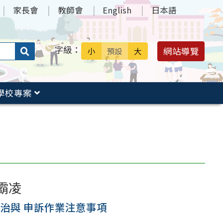
家長會
教師會
English
日本語
字級：
送出
網站導覽
小
預設
大
搜
尋：
學校專案
霸凌
防治與 申訴作業注意事項