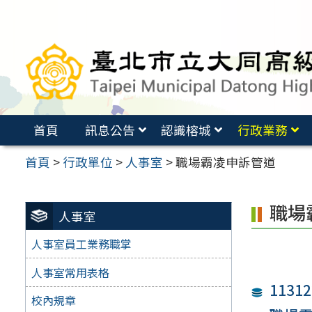
跳
至
主
要
內
容
首頁
訊息公告
認識榕城
行政業務
區
首頁
>
行政單位
>
人事室
>
職場霸凌申訴管道
職場
人事室
人事室員工業務職掌
人事室常用表格
113
校內規章