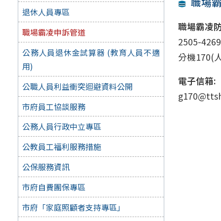
職場
退休人員專區
職場霸凌防
職場霸凌申訴管道
2505-426
公務人員退休金試算器 (教育人員不適
分機170(
用)
電子信箱:
公職人員利益衝突迴避資料公開
g170@tts
市府員工協談服務
公務人員行政中立專區
公教員工福利服務措施
公保服務資訊
市府自費團保專區
市府「家庭照顧者支持專區」