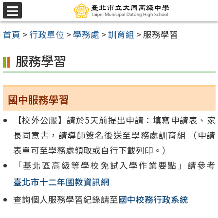
跳
選
至
單
首頁
>
行政單位
>
學務處
>
訓育組
>
服務學習
主
要
服務學習
內
容
區
國中服務學習
【校外公服】請於5天前提出申請：填寫申請表、家
長同意書，請導師簽名後送至學務處訓育組 （申請
表單可至學務處領取或自行下載列印。）
「基北區高級等學校免試入學作業要點」請參考
臺北市十二年國教資訊網
查詢個人服務學習紀錄請至
國中校務行政系統