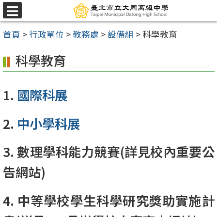
跳
選
至
單
首頁
>
行政單位
>
教務處
>
設備組
>
科學教育
主
要
科學教育
內
容
1.
國際科展
區
2.
中小學科展
3. 數理學科能力競賽(詳見校內重要公
告網站)
4. 中等學校學生科學研究獎助實施計