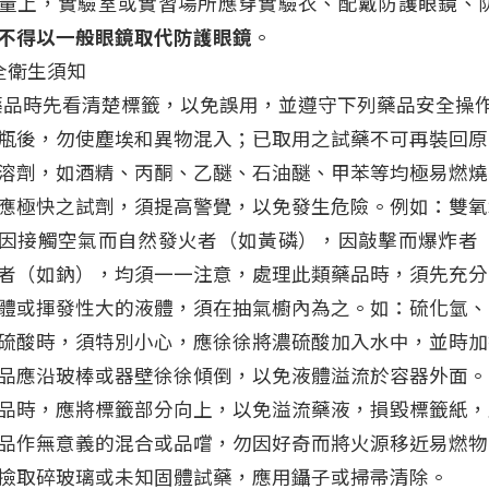
量上，實驗室或實習場所應穿實驗衣、配戴防護眼鏡、
不得以一般眼鏡取代防護眼鏡
。
全衛生須知
藥品時先看清楚標籤，以免誤用，並遵守下列藥品安全操
瓶後，勿使塵埃和異物混入；已取用之試藥不可再裝回原
溶劑，如酒精、丙酮、乙醚、石油醚、甲苯等均極易燃燒
應極快之試劑，須提高警覺，以免發生危險。例如：雙氧
因接觸空氣而自然發火者（如黃磷），因敲擊而爆炸者
者（如鈉），均須一一注意，處理此類藥品時，須先充分
體或揮發性大的液體，須在抽氣櫥內為之。如：硫化氫、
硫酸時，須特別小心，應徐徐將濃硫酸加入水中，並時加
品應沿玻棒或器壁徐徐傾倒，以免液體溢流於容器外面。
品時，應將標籤部分向上，以免溢流藥液，損毀標籤紙，
品作無意義的混合或品嚐，勿因好奇而將火源移近易燃物
撿取碎玻璃或未知固體試藥，應用鑷子或掃帚清除。