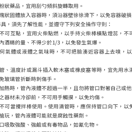
粉狀藥品，宜用刮勺傾斜旋轉取用。
塊狀固體放入容器時，須沿器壁徐徐滑下，以免容器破損
器具，須先了解性能，並遵守下列安全操作守則：
不可互點，宜用火柴點燃，以手持火柴棒橫點燈蕊，不
內酒精的量、不得少於1/3，以免發生氣爆。
何氣體或液體之氣味時，不可把臉湊近容器上去嗅，
管、溫度計或漏斗插入軟木塞或橡皮塞等時，宜先用水
免玻璃管折斷時刺傷手。
加熱時，管內液體不超過一半，且勿將管口對著自己或他
之器材未冷卻前，不可用手觸摸，以免灼傷。
不可當攪拌棒使用。使用滴管時，應保持管口向下，以
槍玩，管內液體可能就是腐蝕性藥劑。
口吸取強酸、強鹼或有毒物品，如氰化物。