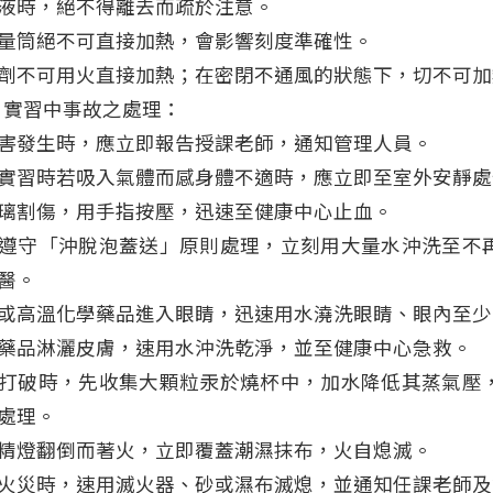
液時，絕不得離去而疏於注意。
量筒絕不可直接加熱，會影響刻度準確性。
劑不可用火直接加熱；在密閉不通風的狀態下，切不可加
、實習中事故之處理：
害發生時，應立即報告授課老師，通知管理人員。
實習時若吸入氣體而感身體不適時，應立即至室外安靜處
璃割傷，用手指按壓，迅速至健康中心止血。
遵守「沖脫泡蓋送」原則處理，立刻用大量水沖洗至不
醫。
或高溫化學藥品進入眼睛，迅速用水澆洗眼睛、眼內至少
藥品淋灑皮膚，速用水沖洗乾淨，並至健康中心急救。
打破時，先收集大顆粒汞於燒杯中，加水降低其蒸氣壓
處理。
精燈翻倒而著火，立即覆蓋潮濕抹布，火自熄滅。
火災時，速用滅火器、砂或濕布滅熄，並通知任課老師及