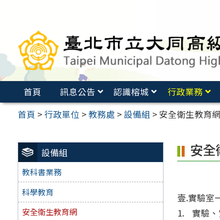
跳
至
主
要
內
容
首頁
訊息公告
認識榕城
行政業務
區
首頁
>
行政單位
>
教務處
>
設備組
>
安全衛生教育
安全
設備組
教科書業務
科學教育
壹.實驗室
安全衛生教育網
實驗、