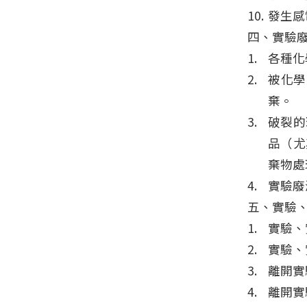
發生感
四、實驗
各種化
被化學
棄。
破裂的
品（尤
棄物處
實驗廢
五、實驗
實驗、
實驗、
離開實
離開實