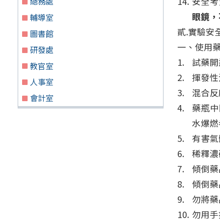
安全考
總務處
眼鏡，
輔導室
貳.實驗安
圖書館
一、使用
研發處
試藥開
教官室
揮發性
人事室
混合反
會計室
藥瓶中
水爆燃
有害氣
稀釋濃
傾倒藥
傾倒藥
勿將藥
勿用手