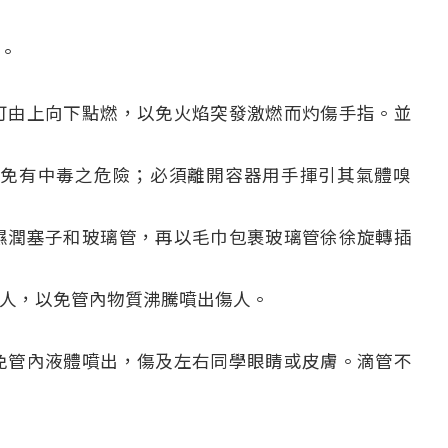
。
可由上向下點燃，以免火焰突發激燃而灼傷手指。並
以免有中毒之危險；必須離開容器用手揮引其氣體嗅
濕潤塞子和玻璃管，再以毛巾包裹玻璃管徐徐旋轉插
人，以免管內物質沸騰噴出傷人。
免管內液體噴出，傷及左右同學眼睛或皮膚。滴管不