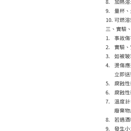
加熱溶
量杯、
可燃溶
三、實驗
事故傷
實驗、
如被玻
燙傷應
立即送
腐蝕性
腐蝕性
溫度計
廢棄物
若遇酒
發生小