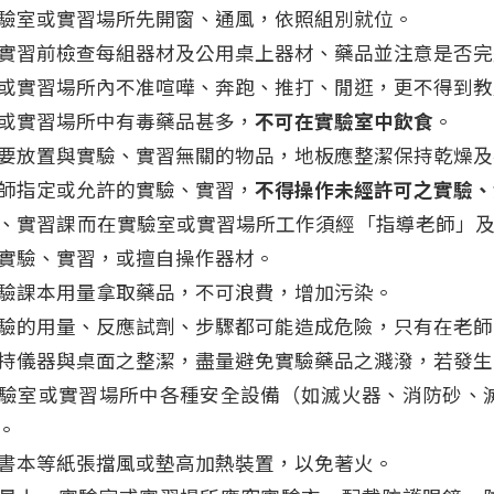
驗室或實習場所先開窗、通風，依照組別就位。
實習前檢查每組器材及公用桌上器材、藥品並注意是否完
或實習場所內不准喧嘩、奔跑、推打、閒逛，更不得到教
或實習場所中有毒藥品甚多，
不可在實驗室中飲食
。
要放置與實驗、實習無關的物品，地板應整潔保持乾燥及
師指定或允許的實驗、實習，
不得操作未經許可之實驗、
、實習課而在實驗室或實習場所工作須經「指導老師」及
實驗、實習，或擅自操作器材。
驗課本用量拿取藥品，不可浪費，增加污染。
驗的用量、反應試劑、步驟都可能造成危險，只有在老師
持儀器與桌面之整潔，盡量避免實驗藥品之濺潑，若發生
驗室或實習場所中各種安全設備（如滅火器、消防砂、
。
書本等紙張擋風或墊高加熱裝置，以免著火。