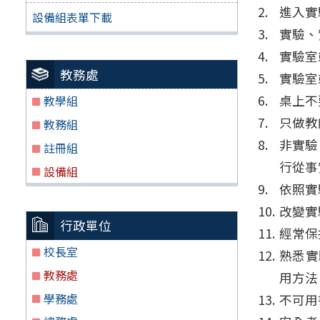
進入實
設備組表單下載
實驗、
實驗室
教務處
實驗室
桌上不
教學組
只做教
教務組
非實驗
註冊組
行從事
設備組
依照實
改變實
行政單位
經常保
校長室
熟悉實
教務處
用方法
學務處
不可用