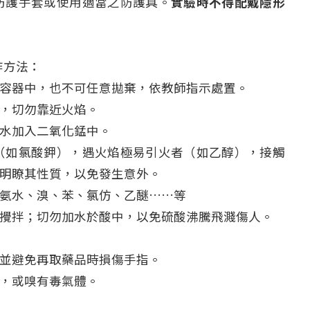
防護手套或使用適當之防護具。
實驗時不得配戴隱形
作方法：
容器中，也不可任意拋棄，依教師指示處置。
，切勿靠近火焰。
水加入二氧化錳中。
（如氯酸鉀），遇火焰極易引火者（如乙醇），接觸
明瞭其性質，以免發生意外。
氨水、溴、苯、氯仿、乙醚……等
攪拌；切勿加水於酸中，以免硫酸沸騰飛濺傷人。
並避免再取藥品時損傷手指。
，或嗅有毒氣體。