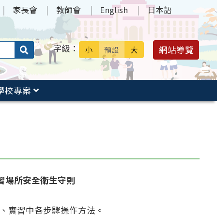
家長會
教師會
English
日本語
字級：
送出
網站導覽
小
預設
大
搜
尋：
學校專案
習場所
安全衛生守則
、實習中各步驟操作方法。