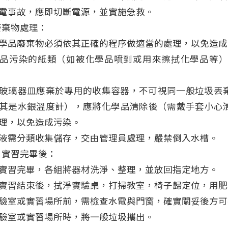
電事故，應即切斷電源，並實施急救。
廢棄物處理：
學品廢棄物必須依其正確的程序做適當的處理，以免造成
品污染的紙類（如被化學品噴到或用來擦拭化學品等
玻璃器皿應棄於專用的收集容器，不可視同一般垃圾丟
其是水銀溫度計），應將化學品清除後（需戴手套小心
理，以免造成污染。
液需分類收集儲存，交由管理員處理，嚴禁倒入水槽。
、實習完畢後：
實習完畢，各組將器材洗淨、整理，並放回指定地方。
實習結束後，拭淨實驗桌，打掃教室，椅子歸定位，用肥
驗室或實習場所前，需檢查水電與門窗，確實關妥後方可
驗室或實習場所時，將一般垃圾攜出。