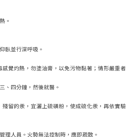
熱。
仰臥並行深呼吸。
再感覺灼熱，勿塗油膏，以免污物黏著；情形嚴重者
三、四分鐘，然後就醫。
，殘留的汞，宜灑上硫磺粉，使成硫化汞，再依實驗
管理人員。火勢無法控制時，應即疏散。