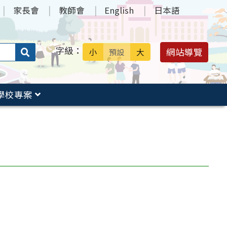
家長會
教師會
English
日本語
字級：
送出
網站導覽
小
預設
大
搜
尋：
學校專案