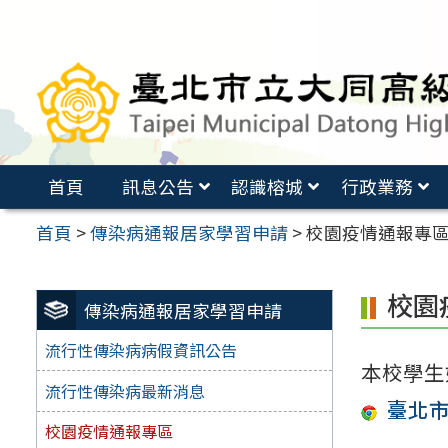
跳
至
主
要
內
容
首頁
訊息公告
認識榕城
行政業務
區
首頁
>
傳染病通報居家學習申請
>
校園疫情通報專
校園
傳染病通報居家學習申請
流行性傳染病病假資訊公告
本校學生
流行性傳染病最新消息
臺北
校園疫情通報專區