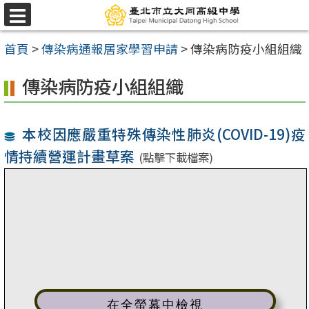
跳
選
至
單
首頁
>
傳染病通報居家學習申請
>
傳染病防疫小組組織
主
要
傳染病防疫小組組織
內
容
本校因應嚴重特殊傳染性肺炎(COVID-19)疫
區
情持續營運計畫草案
(點擊下載檔案)
在全螢幕中檢視