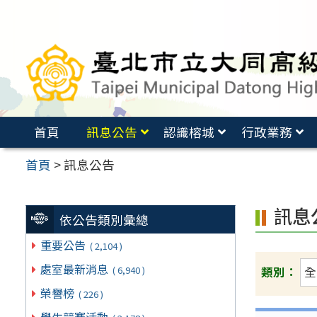
跳
至
主
要
內
容
首頁
訊息公告
認識榕城
行政業務
區
首頁
>
訊息公告
訊息
依公告類別彙總
重要公告
( 2,104 )
處室最新消息
( 6,940 )
類別：
榮譽榜
( 226 )
學生競賽活動