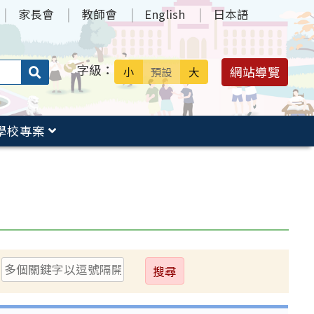
家長會
教師會
English
日本語
字級：
送出
網站導覽
小
預設
大
搜
尋：
學校專案
送
出