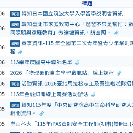
標題
06
轉知日本國立筑波大學入學留學說明會資訊
轉知
轉知臺北市家庭教育中心「爸爸不只是幫忙：
轉知
06
同照顧與家庭教育」微論壇資訊，請查照。
賽事資訊-115 年全國第二次青年暨青少年擊劍
轉知
06
程
06
115學年度國高中導師名單
06
2026 「物理暑假自主學習啟航站」線上課程
06
活動資訊-2026臺北馬拉松志工及賽道啦啦隊招
轉知
05
115年金融知識線上競賽活動辦法
轉知115年度「中央研究院高中生命科學研究
轉知
05
相關資訊。
05
崑山科大「115年iPAS資訊安全工程師(初階)證照班(第