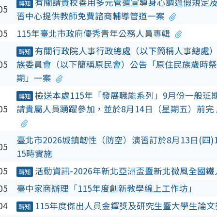
有關請貴校善用多元管道宣導身心調適假規定及
轉知
05
習中心提供教師免費諮商輔導管道一案
05
115年臺北市政府優秀青年公務人員專輯
有關行政院人事行政總處（以下簡稱人事總處）
轉知
05
族委員會（以下簡稱原民會）公告「原住民族歲時祭
期」一案
檢送本處115年「發展職能系列」9月份一般班期
轉知
05
請貴屬人員踴躍參加，並於8月14日（星期五）前完
臺北市2026城鎮韌性（防空）演習訂於8月13日(四)1
05
15時實施
05
活動資訊-2026年新北亞洲盃暨新北微風全國
轉知
05
臺中家商辦理「115年度創新教學線上工作坊」
04
115年度傑出人員金鐸獎及研究生暨大學生論文
轉知