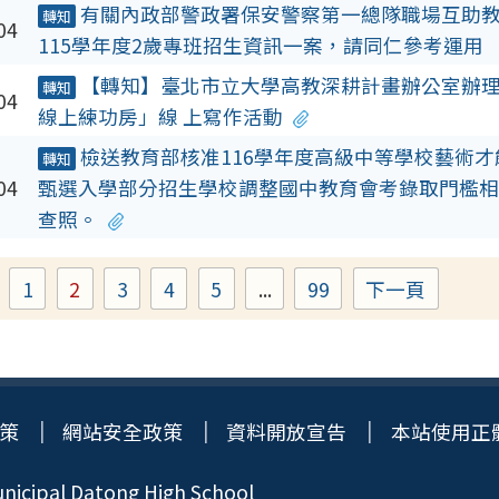
有關內政部警政署保安警察第一總隊職場互助
轉知
04
115學年度2歲專班招生資訊一案，請同仁參考運用
【轉知】臺北市立大學高教深耕計畫辦公室辦
轉知
04
線上練功房」線 上寫作活動
檢送教育部核准116學年度高級中等學校藝術
轉知
04
甄選入學部分招生學校調整國中教育會考錄取門檻相
查照。
1
2
3
4
5
...
99
下一頁
Page
Page
Page
Page
Page
Page
策
網站安全政策
資料開放宣告
本站使用正
icipal Datong High School