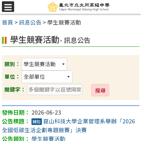
跳
選
至
單
首頁
>
訊息公告
>
學生競賽活動
主
要
學生競賽活動
- 訊息公告
內
容
區
類別：
單位：
送
關鍵字：
出
2026-06-23
崑山科技大學企業管理系舉辦「2026
轉知
全國低碳生活企劃專題競賽」決賽
學生競賽活動