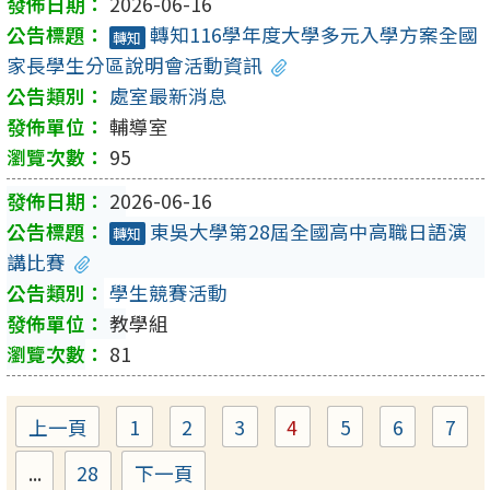
2026-06-16
轉知116學年度大學多元入學方案全國
轉知
家長學生分區說明會活動資訊
處室最新消息
輔導室
95
2026-06-16
東吳大學第28屆全國高中高職日語演
轉知
講比賽
學生競賽活動
教學組
81
上一頁
1
2
3
4
5
6
7
Page
Page
Page
Page
Page
Page
Pa
...
28
下一頁
Page