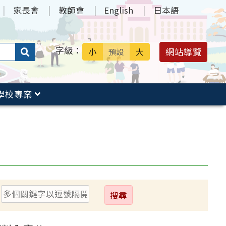
家長會
教師會
English
日本語
字級：
送出
網站導覽
小
預設
大
搜
尋：
學校專案
送
出