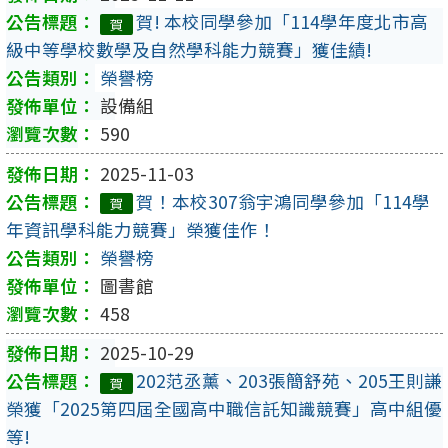
賀! 本校同學參加「114學年度北市高
賀
級中等學校數學及自然學科能力競賽」獲佳績!
榮譽榜
設備組
590
2025-11-03
賀！本校307翁宇鴻同學參加「114學
賀
年資訊學科能力競賽」榮獲佳作！
榮譽榜
圖書館
458
2025-10-29
202范丞薰、203張簡舒苑、205王則謙
賀
榮獲「2025第四屆全國高中職信託知識競賽」高中組優
等!