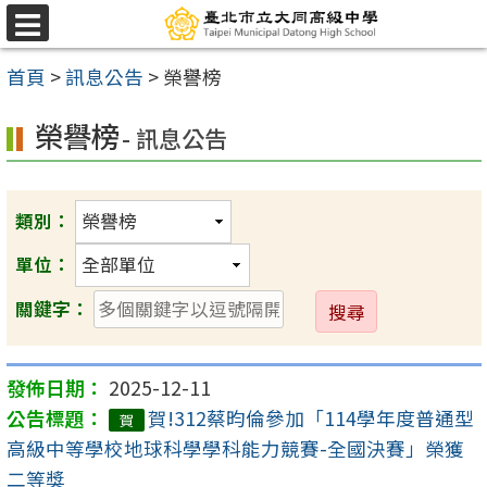
跳
選
至
單
首頁
>
訊息公告
>
榮譽榜
主
要
榮譽榜
- 訊息公告
內
容
區
類別：
單位：
送
關鍵字：
出
2025-12-11
賀!312蔡昀倫參加「114學年度普通型
賀
高級中等學校地球科學學科能力競賽-全國決賽」榮獲
二等獎