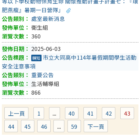
等以下學校動物保育生命 關懷推動計畫子計畫七：『環
肥燕瘦』暑期一日營隊」
處室最新消息
衛生組
360
2025-06-03
市立大同高中114年暑假期間學生活動
轉知
安全注意事項
重要公告
生活輔導組
866
上一頁
1
...
40
41
42
43
Page
Page
Page
Page
Pag
44
45
46
...
59
下一頁
Page
Page
Page
Page