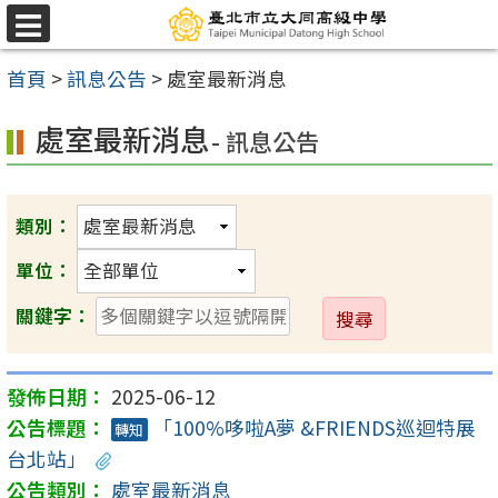
跳
選
至
單
首頁
>
訊息公告
>
處室最新消息
主
要
處室最新消息
- 訊息公告
內
容
區
類別：
單位：
送
關鍵字：
出
2025-06-12
「100%哆啦A夢 &FRIENDS巡迴特展
轉知
台北站」
處室最新消息