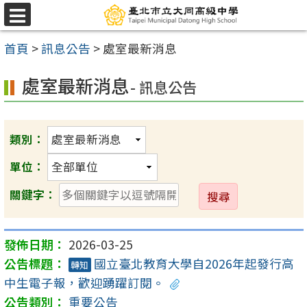
跳
選
至
單
首頁
>
訊息公告
>
處室最新消息
主
要
處室最新消息
- 訊息公告
內
容
區
類別：
單位：
送
關鍵字：
出
2026-03-25
國立臺北教育大學自2026年起發行高
轉知
中生電子報，歡迎踴躍訂閱。
重要公告