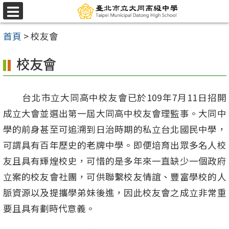
跳
選
至
單
首頁
>
校友會
主
要
校友會
內
容
台北市立大同高中校友會已於109年7月11日招開
區
成立大會並選出第一屆大同高中校友會理監事。大同中
學的前身甚至可追溯到日治時期的私立台北國民中學，
可謂具有百年歷史的老牌中學。即便培育出眾多名人校
友且具有輝煌校史，可惜的是多年來一直缺少一個政府
立案的校友會社團，可供聯繫校友情誼、豐富學校的人
脈資源以及提攜學弟妹後進，因此校友會之成立非常重
要且具有劃時代意義。