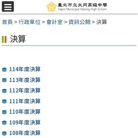
跳
選
至
單
首頁
>
行政單位
>
會計室
>
資訊公開
>
決算
主
要
決算
內
容
區
114年度決算
113年度決算
112年度決算
111年度決算
110年度決算
109年度決算
108年度決算