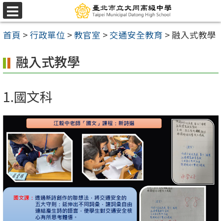
跳
選
至
單
首頁
>
行政單位
>
教官室
>
交通安全教育
>
融入式教學
主
要
融入式教學
內
容
1.國文科
區