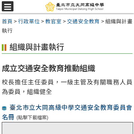
跳
選
至
單
首頁
>
行政單位
>
教官室
>
交通安全教育
>
組織與計畫
主
執行
要
內
組織與計畫執行
容
區
成立交通安全教育推動組織
校長擔任主任委員，一級主管及有關職務人員
為委員，組織健全
臺北市立大同高級中學交通安全教育委員會
名冊
(點擊下載檔案)