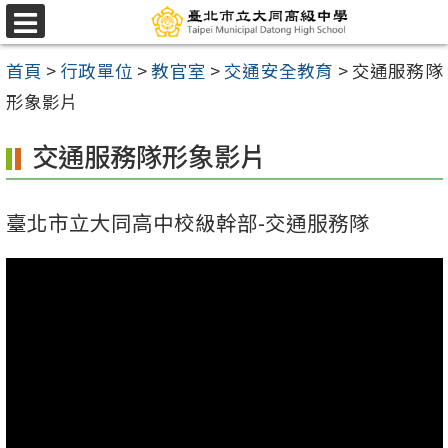
跳
選
至
單
首頁
>
行政單位
>
教官室
>
交通安全教育
>
交通服務隊
主
形象影片
要
內
交通服務隊形象影片
容
區
臺北市立大同高中校級幹部-交通服務隊