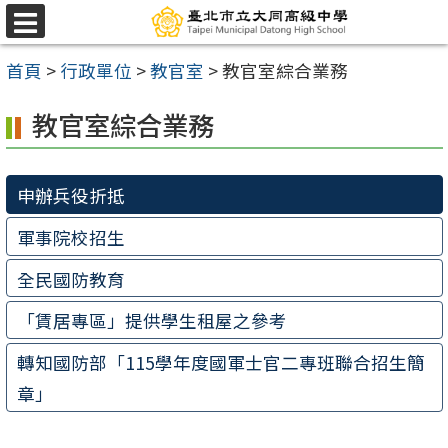
跳
選
至
單
首頁
>
行政單位
>
教官室
>
教官室綜合業務
主
要
教官室綜合業務
內
容
申辦兵役折抵
區
軍事院校招生
全民國防教育
「賃居專區」提供學生租屋之參考
轉知國防部「115學年度國軍士官二專班聯合招生簡
章」