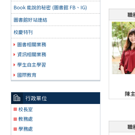
Book 能說的秘密 (圖書館 FB、IG)
職
圖書館好站連結
校慶特刊
圖書相關業務
資訊相關業務
學生自主學習
國際教育
陳
行政單位
校長室
教務處
職
學務處