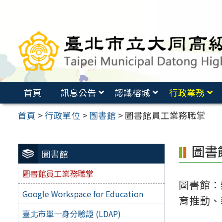
跳
至
主
要
內
容
首頁
訊息公告
認識榕城
行政業務
區
首頁
>
行政單位
>
圖書館
>
圖書館員工業務職掌
圖書
圖書館
圖書館員工業務職掌
圖書館：
Google Workspace for Education
育推動、
臺北市單一身分驗證 (LDAP)