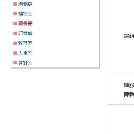
總務處
輔導室
圖書館
研發處
羅
教官室
人事室
會計室
讀
陳