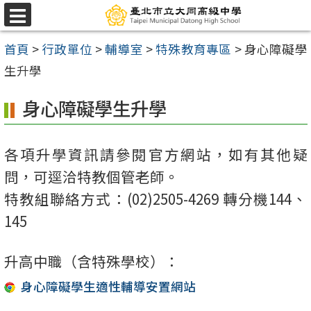
跳
選
至
單
首頁
>
行政單位
>
輔導室
>
特殊教育專區
>
身心障礙學
主
生升學
要
內
身心障礙學生升學
容
區
各項升學資訊請參閱官方網站，如有其他疑
問，可逕洽特教個管老師。
特教組聯絡方式：(02)2505-4269 轉分機144、
145
升高中職（含特殊學校）：
身心障礙學生適性輔導安置網站