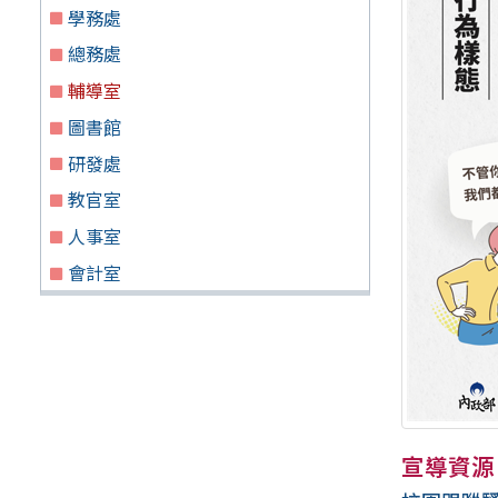
學務處
總務處
輔導室
圖書館
研發處
教官室
人事室
會計室
宣導資源