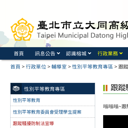
跳
至
主
要
內
容
首頁
訊息公告
認識榕城
行政業務
區
首頁
>
行政單位
>
輔導室
>
性別平等教育專區
>
跟
跟蹤
性別平等教育專區
性別平等教育
嗡嗡嗡~跟
性別平等教育委員會受理學生提案
跟蹤騷擾防制法宣導