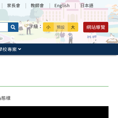
家長會
教師會
English
日本語
字級：
送出
網站導覽
小
預設
大
搜
尋：
學校專案
為態樣