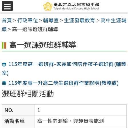
跳
選
至
單
首頁
>
行政單位
>
輔導室
>
生涯發展教育
>
高中生涯輔
主
導
>
高一選課選班群輔導
要
內
高一選課選班群輔導
容
區
115年度高一選班群-家長如何陪伴孩子選班群(輔導
室)
115年度高一升高二學生選班群作業說明(教務處)
選班群相關活動
NO.
1
活動名稱
高一性向測驗、興趣量表施測