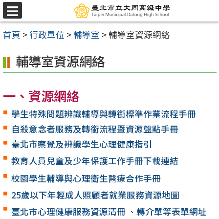
跳
選
至
單
首頁
>
行政單位
>
輔導室
>
輔導室資源網絡
主
要
輔導室資源網絡
內
容
一、資源網絡
區
學生特殊問題辨識輔導與轉銜標準作業流程手冊
自殺意念者服務及轉銜流程暨資源盤點手冊
臺北市察覺及辨識學生心理健康指引
教育人員兒童及少年保護工作手冊下載連結
校園學生輔導與心理衛生醫療合作手冊
25歲以下年輕成人照顧者就業服務資源地圖
臺北市心理健康服務資源清冊
、
轉介單等表單網址