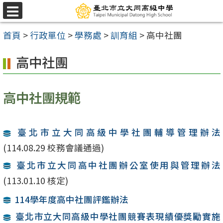
跳
選
至
單
首頁
>
行政單位
>
學務處
>
訓育組
>
高中社團
主
要
高中社團
內
容
高中社團規範
區
臺北市立大同高級中學社團輔導管理辦法
(114.08.29 校務會議通過)
臺北市立大同高中社團辦公室使用與管理辦法
(113.01.10 核定)
114學年度高中社團評鑑辦法
臺北市立大同高級中學社團競賽表現績優獎勵實施