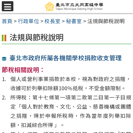
跳
選
至
單
首頁
>
行政單位
>
校長室
>
秘書室
>
法規與節稅說明
主
要
法規與節稅說明
內
容
臺北市政府所屬各機關學校捐款收支管理
區
節稅相關說明：
個人或營利事業捐款於本校，視為對政府之捐贈，
收據可於列舉扣除額100％抵稅，不受金額限制。
所得稅：第十七條第一項第二款第二目第一子目規
定「個人對於教育、文化、公益、慈善機構或團體
之捐贈，得於申報所稅時，作為當年度列舉扣除
額，扣減綜合所得 」。